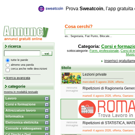
Prova
Sweatcoin
, l'app gratuit
Cosa cerchi?
es.: Segretaria, Fiat Punto, Bilocale...
ricerca
Categoria:
Corsi e formazi
sottocategorie:
Form. professionale
,
Corsi di i
Music
tutte le parole
inserisci gratuita
almeno una parola
titolo
cerca anche nelle descrizioni
Lezioni private
ricerca avanzata
mercoledì 5 agosto 2026, offerta
categorie
nessuna
Ripetizioni di Ragioneria Gener
immagine
mostra in modalità testuale
martedì 4 agosto 2026, offerta, Gaetano
Lavoro
Corsi e formazione
Attrezzature lavoro
Informatica
Elettronica elettricita
nessuna
Ripetizioni di STATISTICA, MAT
immagine
Console e videogames
martedì 4 agosto 2026, offerta, Gaetano
Cd Dischi e Dvd