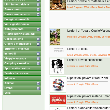
Lezioni private di matematica e f
Libri fumetti riviste
lunedì 3 agosto 2026, offerta, Davide Bia
Auto e moto
Casa e arredamento
Energie rinnovabili
Vini e gastronomia
Abbigliamento
Lezioni di Yoga a Ceglie/Martin
Gioielli preziosi orologi
mercoledì 29 luglio 2026, offerta, Sri Yog
Collezionismo
Giochi e modellismo
Strumenti musicali
nessuna
Lezioni di diritto
immagine
Immobili
lunedì 20 luglio 2026, offerta, Salvatore 
Viaggi e vacanze
Lezioni private scolastiche
Camping e nautica
venerdì 10 luglio 2026, offerta
Sport e attrezzature
Salute e benessere
Ripetizioni private e traduzioni
Infanzia
Animali
venerdì 10 luglio 2026, offerta
Eventi
Varie
Ripetizioni private materie uman
venerdì 10 luglio 2026, offerta
Lezioni piano/chitarra/computer