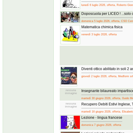
lunedì 6 luglio 2026, offerta, Roberto Gio
Doposcuola per LICEO ! ...sol
domenica 5 luglio 2026, offerta, CSO Ce
Matematica chimica fisica
venerdì 3 luglio 2026, offerta
Diventi ottico abilitato in soli 2 
giovedì 2 luglio 2026, offerta, Medform srl
nessuna
Insegnante bilaureato impartisce
immagine
martedì 30 giugno 2026, offerta, Guido M
nessuna
Recupero Debiti Estivi Inglese,
immagine
martedì 16 giugno 2026, offerta, Elisabet
Lezione - lingua francese
domenica 7 giugno 2026, offerta