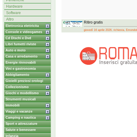
Periferiche
Hardware
Software
Altro
Ritiro gratis
Elettronica elettricita
giovedì 16 aprile 2026, richiesta, Emondo
Console e videogames
Cd Dischi e Dvd
Libri fumetti riviste
Auto e moto
Casa e arredamento
Energie rinnovabili
Vini e gastronomia
Abbigliamento
Gioielli preziosi orologi
Collezionismo
Giochi e modellismo
Strumenti musicali
Immobili
Viaggi e vacanze
Camping e nautica
Sport e attrezzature
Salute e benessere
Infanzia