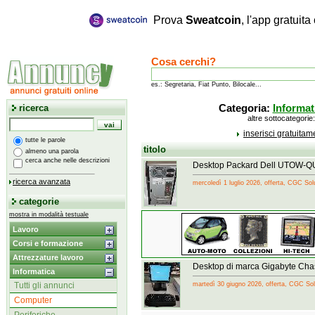
Prova
Sweatcoin
, l'app gratuit
Cosa cerchi?
es.: Segretaria, Fiat Punto, Bilocale...
ricerca
Categoria:
Informat
altre sottocategorie
inserisci gratuita
tutte le parole
titolo
almeno una parola
cerca anche nelle descrizioni
Desktop Packard Dell UTOW-Q
ricerca avanzata
mercoledì 1 luglio 2026, offerta, CGC Sol
categorie
mostra in modalità testuale
Lavoro
Corsi e formazione
Attrezzature lavoro
Desktop di marca Gigabyte Ch
Informatica
Tutti gli annunci
martedì 30 giugno 2026, offerta, CGC Sol
Computer