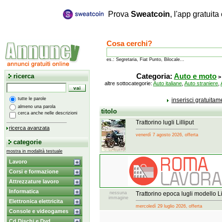
Prova
Sweatcoin
, l'app gratuit
Cosa cerchi?
es.: Segretaria, Fiat Punto, Bilocale...
ricerca
Categoria:
Auto e moto
altre sottocategorie:
Auto italiane
,
Auto straniere
,
tutte le parole
inserisci gratuita
almeno una parola
titolo
cerca anche nelle descrizioni
Trattorino lugli Lilliput
ricerca avanzata
venerdì 7 agosto 2026, offerta
categorie
mostra in modalità testuale
Lavoro
Corsi e formazione
Attrezzature lavoro
Informatica
nessuna
Trattorino epoca lugli modello Li
immagine
Elettronica elettricita
mercoledì 29 luglio 2026, offerta
Console e videogames
Cd Dischi e Dvd