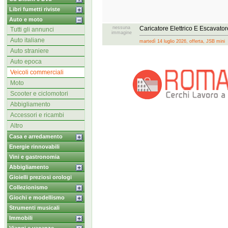
Libri fumetti riviste
Auto e moto
nessuna
Caricatore Elettrico E Escavato
Tutti gli annunci
immagine
Auto italiane
martedì 14 luglio 2026, offerta, JSB mini
Auto straniere
Auto epoca
Veicoli commerciali
Moto
Scooter e ciclomotori
Abbigliamento
Accessori e ricambi
Altro
Casa e arredamento
Energie rinnovabili
Vini e gastronomia
Abbigliamento
Gioielli preziosi orologi
Collezionismo
Giochi e modellismo
Strumenti musicali
Immobili