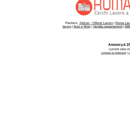
Partners:
JobList - Offerte Lavoro
|
Roma Lav
lavoro
|
Auto e Moto
|
Vendita appartamenti
|
Affi
Annuncy.it 200
current view 
contatta la redazione
|
c