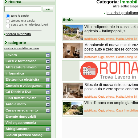
ricerca
Categoria:
Immobil
altre sottocatego
inserisci gratuita
tutte le parole
titolo
almeno una parola
cerca anche nelle descrizioni
Villa indipendente in classe a4 
agricolo – forlimpopoli, s
ricerca avanzata
pubblicato Oggi, offerta, Habita Living Srl
categorie
Monolocale di nuova ristruttura
mostra in modalità testuale
posto auto e zero spese condom
Lavoro
pubblicato Oggi, offerta, Habita Living Srl
Corsi e formazione
Attrezzature lavoro
Informatica
Elettronica elettricita
Bilocale di nuova ristrutturazio
Console e videogames
posto auto e zero spese condom
Cd Dischi e Dvd
pubblicato Oggi, offerta, Habita Living Srl
Libri fumetti riviste
Villa d'epoca con ampio giardin
Auto e moto
Casa e arredamento
pubblicato Oggi, offerta, Casà Immobiliar
Energie rinnovabili
Vini e gastronomia
Abbigliamento
Gioielli preziosi orologi