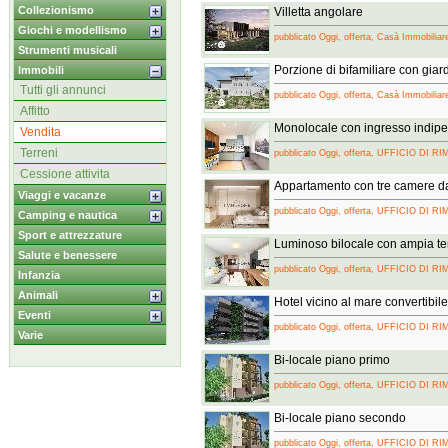
Collezionismo
Villetta angolare
Giochi e modellismo
pubblicato Oggi, offerta, Casà Immobiliar
Strumenti musicali
Porzione di bifamiliare con giar
Immobili
Tutti gli annunci
pubblicato Oggi, offerta, Casà Immobiliar
Affitto
Monolocale con ingresso indip
Vendita
Terreni
pubblicato Oggi, offerta, UFFICIO DI RI
Cessione attivita
Appartamento con tre camere da
Viaggi e vacanze
pubblicato Oggi, offerta, UFFICIO DI RI
Camping e nautica
Sport e attrezzature
Luminoso bilocale con ampia te
Salute e benessere
pubblicato Oggi, offerta, UFFICIO DI RI
Infanzia
Animali
Hotel vicino al mare convertibile
Eventi
pubblicato Oggi, offerta, UFFICIO DI RI
Varie
Bi-locale piano primo
pubblicato Oggi, offerta, UFFICIO DI RI
Bi-locale piano secondo
pubblicato Oggi, offerta, UFFICIO DI RI