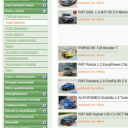
pubblicato Ieri, offerta
Libri fumetti riviste
Auto e moto
FIAT 500L 1.3 MJT 95 CV Mirror
Tutti gli annunci
pubblicato Ieri, offerta
Auto italiane
Auto straniere
Auto epoca
Veicoli commerciali
Moto
PORSCHE 718 Boxster T
Scooter e ciclomotori
pubblicato Ieri, offerta
Abbigliamento
Accessori e ricambi
FIAT Panda 1.2 EasyPower City
Altro
pubblicato Ieri, offerta
Casa e arredamento
FIAT Pandina 1.0 FireFly 65 CV 
Energie rinnovabili
Vini e gastronomia
pubblicato Ieri, offerta
Abbigliamento
ALFA ROMEO Giulietta 1.4 Tur
Gioielli preziosi orologi
Collezionismo
pubblicato Ieri, offerta
Giochi e modellismo
FIAT 600 Hybrid 145 CV DCT M
Strumenti musicali
pubblicato Ieri, offerta
Immobili