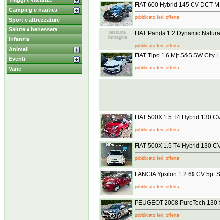
Viaggi e vacanze
FIAT 600 Hybrid 145 CV DCT M
Camping e nautica
pubblicato Ieri, offerta
Sport e attrezzature
Salute e benessere
nessuna
FIAT Panda 1.2 Dynamic Natura
immagine
Infanzia
pubblicato Ieri, offerta
Animali
FIAT Tipo 1.6 Mjt S&S SW City L
Eventi
pubblicato Ieri, offerta
Varie
FIAT 500X 1.5 T4 Hybrid 130 C
pubblicato Ieri, offerta
FIAT 500X 1.5 T4 Hybrid 130 C
pubblicato Ieri, offerta
LANCIA Ypsilon 1.2 69 CV 5p. Si
pubblicato Ieri, offerta
PEUGEOT 2008 PureTech 130 S
pubblicato Ieri, offerta