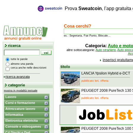
Prova
Sweatcoin
, l'app gratuit
Cosa cerchi?
es.: Segretaria, Fiat Punto, Bilocale...
ricerca
Categoria:
Auto e mot
altre sottocategorie:
Auto straniere
,
Auto epoc
Acc
tutte le parole
inserisci gratuita
almeno una parola
titolo
cerca anche nelle descrizioni
LANCIA Ypsilon Hybrid e-DCT
ricerca avanzata
pubblicato Ieri, offerta
categorie
PEUGEOT 2008 PureTech 130 S
mostra in modalità testuale
Lavoro
pubblicato Ieri, offerta
Corsi e formazione
Attrezzature lavoro
Informatica
Elettronica elettricita
Console e videogames
PEUGEOT 2008 PureTech 100 S
Cd Dischi e Dvd