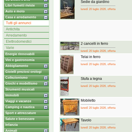
Sedie da giardino
Libri fumetti riviste
lunedì 20 luglio 2026, offerta
Auto e moto
Casa e arredamento
Tutti gli annunci
Antichita
Arredamento
Elettrodomestici
2 cancelli in ferro
Varie
lunedì 20 luglio 2026, offerta
Energie rinnovabili
Telai in ferro
Vini e gastronomia
lunedì 20 luglio 2026, offerta
Abbigliamento
Gioielli preziosi orologi
Collezionismo
Stufa a legna
Giochi e modellismo
lunedì 20 luglio 2026, offerta
Strumenti musicali
Immobili
Mobiletto
Viaggi e vacanze
Camping e nautica
lunedì 20 luglio 2026, offerta
Sport e attrezzature
Salute e benessere
Tavolo
Infanzia
lunedì 20 luglio 2026, offerta
Animali