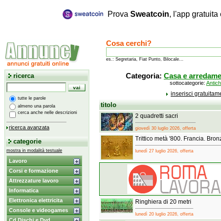
Prova
Sweatcoin
, l'app gratuit
Cosa cerchi?
es.: Segretaria, Fiat Punto, Bilocale...
ricerca
Categoria:
Casa e arredam
sottocategorie:
Antich
inserisci gratuita
tutte le parole
titolo
almeno una parola
cerca anche nelle descrizioni
2 quadretti sacri
ricerca avanzata
giovedì 30 luglio 2026, offerta
Trittico metà '800. Francia. Bro
categorie
mostra in modalità testuale
lunedì 27 luglio 2026, offerta
Lavoro
Corsi e formazione
Attrezzature lavoro
Informatica
Elettronica elettricita
Ringhiera di 20 metri
Console e videogames
lunedì 20 luglio 2026, offerta
Cd Dischi e Dvd