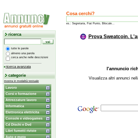
Cosa cerchi?
es.: Segretaria, Fiat Punto, Bilocale...
ricerca
Prova Sweatcoin. L'a
tutte le parole
almeno una parola
cerca anche nelle descrizioni
ricerca avanzata
l'annuncio rich
categorie
Visualizza altri annunci nel
mostra in modalità testuale
Lavoro
Corsi e formazione
Attrezzature lavoro
Informatica
Elettronica elettricita
Console e videogames
Cd Dischi e Dvd
Libri fumetti riviste
Auto e moto